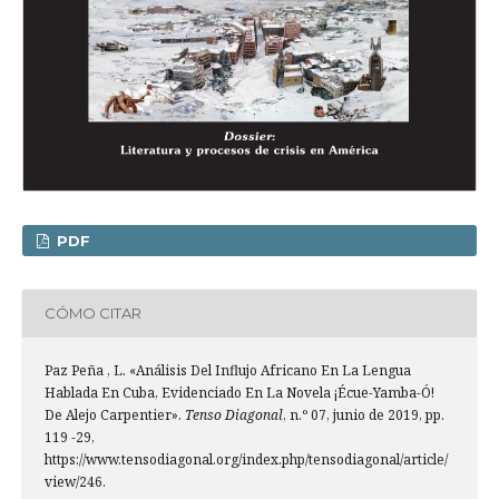
PDF
CÓMO CITAR
Paz Peña , L. «Análisis Del Influjo Africano En La Lengua
Hablada En Cuba, Evidenciado En La Novela ¡Écue-Yamba-Ó!
De Alejo Carpentier».
Tenso Diagonal
, n.º 07, junio de 2019, pp.
119 -29,
https://www.tensodiagonal.org/index.php/tensodiagonal/article/
view/246.