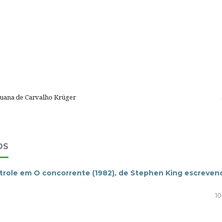
uana de Carvalho Krüger
OS
ntrole em O concorrente (1982), de Stephen King escreven
10