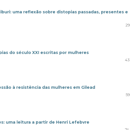
iburi: uma reflexão sobre distopias passadas, presentes e
29
pias do século XXI escritas por mulheres
43
essão à resistência das mulheres em Gilead
59
: uma leitura a partir de Henri Lefebvre
74