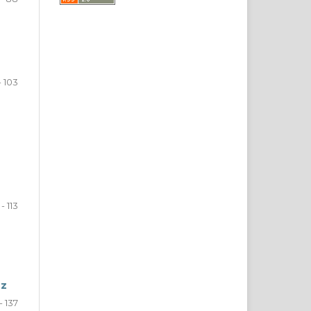
- 103
- 113
ez
 - 137