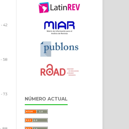
 - 42
 - 58
 - 73
NÚMERO ACTUAL
 - 88