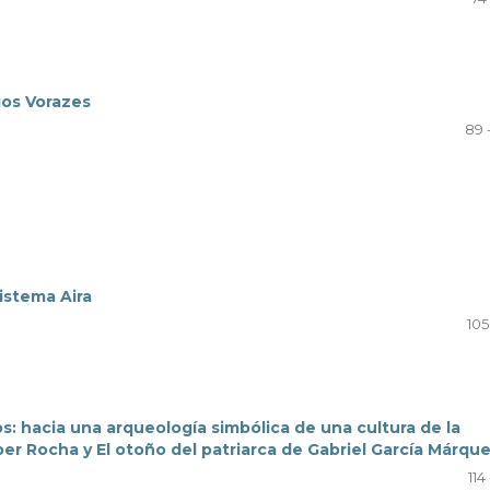
gos Vorazes
89 
istema Aira
105 
s: hacia una arqueología simbólica de una cultura de la
uber Rocha y El otoño del patriarca de Gabriel García Márqu
114