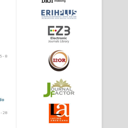
5 - 8
do
 - 28