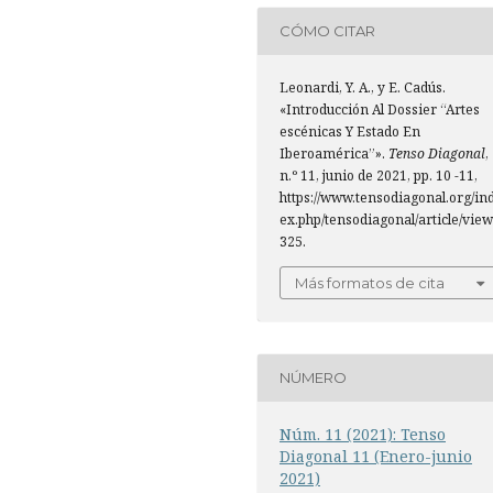
CÓMO CITAR
Leonardi, Y. A., y E. Cadús.
«Introducción Al Dossier “Artes
escénicas Y Estado En
Iberoamérica”».
Tenso Diagonal
,
n.º 11, junio de 2021, pp. 10 -11,
https://www.tensodiagonal.org/in
ex.php/tensodiagonal/article/view
325.
Más formatos de cita
NÚMERO
Núm. 11 (2021): Tenso
Diagonal 11 (Enero-junio
2021)