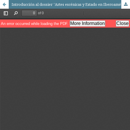
Introducción al dossier “Artes escénicas y Estado en Iberoamérica”