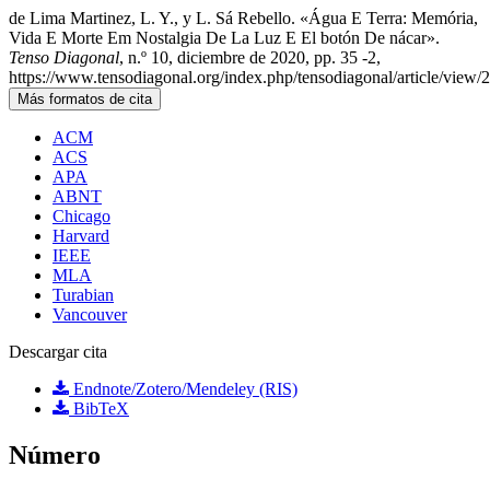
de Lima Martinez, L. Y., y L. Sá Rebello. «Água E Terra: Memória,
Vida E Morte Em Nostalgia De La Luz E El botón De nácar».
Tenso Diagonal
, n.º 10, diciembre de 2020, pp. 35 -2,
https://www.tensodiagonal.org/index.php/tensodiagonal/article/view/
Más formatos de cita
ACM
ACS
APA
ABNT
Chicago
Harvard
IEEE
MLA
Turabian
Vancouver
Descargar cita
Endnote/Zotero/Mendeley (RIS)
BibTeX
Número