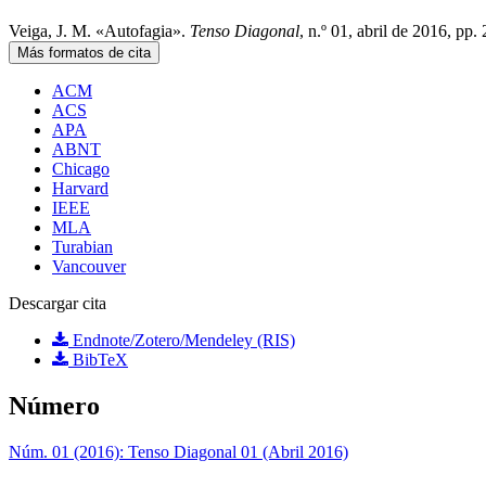
Veiga, J. M. «Autofagia».
Tenso Diagonal
, n.º 01, abril de 2016, pp
Más formatos de cita
ACM
ACS
APA
ABNT
Chicago
Harvard
IEEE
MLA
Turabian
Vancouver
Descargar cita
Endnote/Zotero/Mendeley (RIS)
BibTeX
Número
Núm. 01 (2016): Tenso Diagonal 01 (Abril 2016)