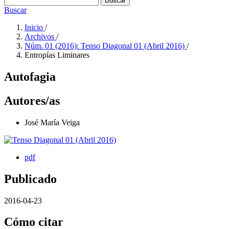
Buscar
Buscar
Inicio
/
Archivos
/
Núm. 01 (2016): Tenso Diagonal 01 (Abril 2016)
/
Entropías Liminares
Autofagia
Autores/as
José María Veiga
pdf
Publicado
2016-04-23
Cómo citar