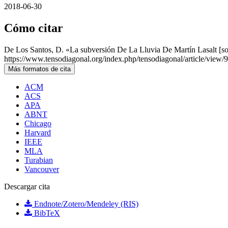
2018-06-30
Cómo citar
De Los Santos, D. «La subversión De La Lluvia De Martín Lasalt [s
https://www.tensodiagonal.org/index.php/tensodiagonal/article/view/9
Más formatos de cita
ACM
ACS
APA
ABNT
Chicago
Harvard
IEEE
MLA
Turabian
Vancouver
Descargar cita
Endnote/Zotero/Mendeley (RIS)
BibTeX