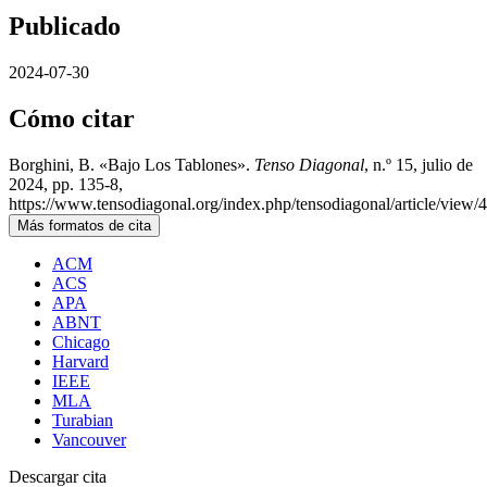
Publicado
2024-07-30
Cómo citar
Borghini, B. «Bajo Los Tablones».
Tenso Diagonal
, n.º 15, julio de
2024, pp. 135-8,
https://www.tensodiagonal.org/index.php/tensodiagonal/article/view/
Más formatos de cita
ACM
ACS
APA
ABNT
Chicago
Harvard
IEEE
MLA
Turabian
Vancouver
Descargar cita