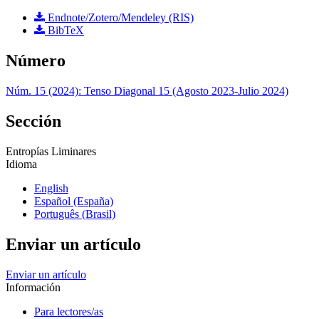
Endnote/Zotero/Mendeley (RIS)
BibTeX
Número
Núm. 15 (2024): Tenso Diagonal 15 (Agosto 2023-Julio 2024)
Sección
Entropías Liminares
Idioma
English
Español (España)
Português (Brasil)
Enviar un artículo
Enviar un artículo
Información
Para lectores/as