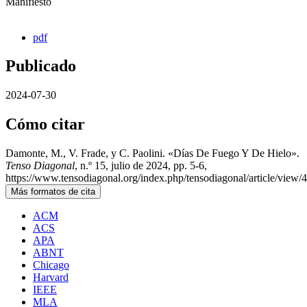
Manifiesto
pdf
Publicado
2024-07-30
Cómo citar
Damonte, M., V. Frade, y C. Paolini. «Días De Fuego Y De Hielo».
Tenso Diagonal
, n.º 15, julio de 2024, pp. 5-6,
https://www.tensodiagonal.org/index.php/tensodiagonal/article/view/
Más formatos de cita
ACM
ACS
APA
ABNT
Chicago
Harvard
IEEE
MLA