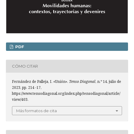
PDF
CÓMO CITAR
Fernández de Palleja, I. «Unión».
Tenso Diagonal
, n.º 14, julio de
2023, pp. 214 -17,
https://www.tensodiagonal.org/index.php/tensodiagonal/article/
view/403.
Más formatos de cita