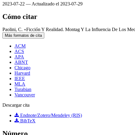
2023-07-22 — Actualizado el 2023-07-29
Cómo citar
Paolini, C. «Ficción Y Realidad. Montag Y La Influencia De Los Me
Más formatos de cita
ACM
ACS
APA
ABNT
Chicago
Harvard
IEEE
MLA
Turabian
Vancouver
Descargar cita
Endnote/Zotero/Mendeley (RIS)
BibTeX
Número