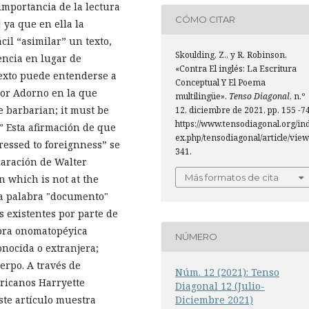
 importancia de la lectura
CÓMO CITAR
 ya que en ella la
il “asimilar” un texto,
Skoulding, Z., y R. Robinson.
encia en lugar de
«Contra El inglés: La Escritura
texto puede entenderse a
Conceptual Y El Poema
dor Adorno en la que
multilingüe».
Tenso Diagonal
, n.º
e barbarian; it must be
12, diciembre de 2021, pp. 155 -74
https://www.tensodiagonal.org/in
.” Esta afirmación de que
ex.php/tensodiagonal/article/view
ressed to foreignness” se
341.
laración de Walter
Más formatos de cita
n which is not at the
la palabra "documento"
s existentes por parte de
abra onomatopéyica
NÚMERO
nocida o extranjera;
uerpo. A través de
Núm. 12 (2021): Tenso
ricanos Harryette
Diagonal 12 (Julio-
Diciembre 2021)
ste artículo muestra