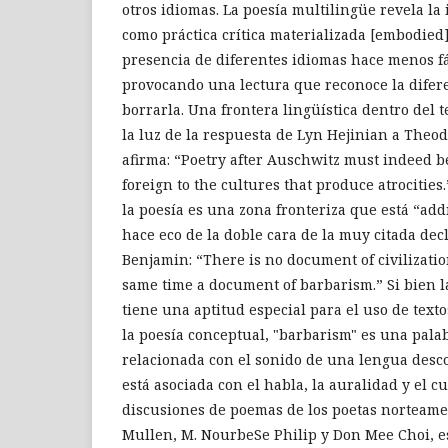
otros idiomas. La poesía multilingüe revela la
como práctica crítica materializada [embodied]
presencia de diferentes idiomas hace menos fác
provocando una lectura que reconoce la difer
borrarla. Una frontera lingüística dentro del 
la luz de la respuesta de Lyn Hejinian a Theo
afirma: “Poetry after Auschwitz must indeed b
foreign to the cultures that produce atrocities
la poesía es una zona fronteriza que está “add
hace eco de la doble cara de la muy citada dec
Benjamin: “There is no document of civilizatio
same time a document of barbarism.” Si bien 
tiene una aptitud especial para el uso de texto
la poesía conceptual, "barbarism" es una pal
relacionada con el sonido de una lengua desco
está asociada con el habla, la auralidad y el c
discusiones de poemas de los poetas norteame
Mullen, M. NourbeSe Philip y Don Mee Choi, e