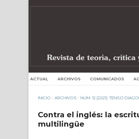
ACTUAL
ARCHIVOS
COMUNICADOS
A
INICIO
/
ARCHIVOS
/
NÚM. 12 (2021): TENSO DIAGO
Contra el inglés: la escr
multilingüe