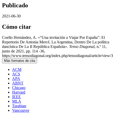
Publicado
2021-06-30
Cómo citar
Coello Hernández, A. «“Una invitación a Viajar Por España”: El
Repertorio De Antonia Mercé, La Argentina, Dentro De La política
dancística De La II República Española».
Tenso Diagonal
, n.º 11,
junio de 2021, pp. 114 -36,
https://www.tensodiagonal.org/index.php/tensodiagonal/article/view/
Más formatos de cita
ACM
ACS
APA
ABNT
Chicago
Harvard
IEEE
MLA
Turabian
Vancouver