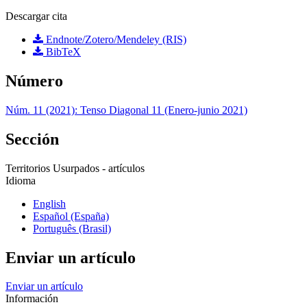
Descargar cita
Endnote/Zotero/Mendeley (RIS)
BibTeX
Número
Núm. 11 (2021): Tenso Diagonal 11 (Enero-junio 2021)
Sección
Territorios Usurpados - artículos
Idioma
English
Español (España)
Português (Brasil)
Enviar un artículo
Enviar un artículo
Información