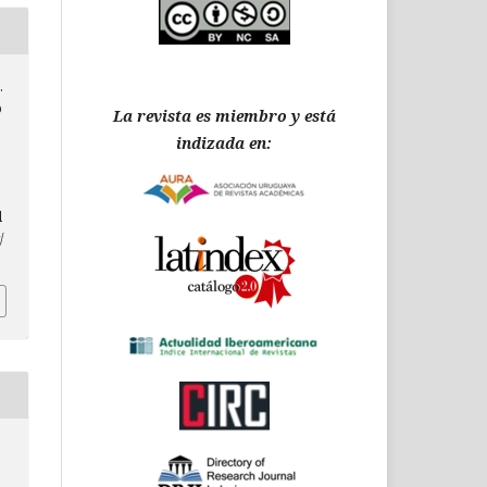
.
o
La revista es miembro y está
indizada en:
.
d
/