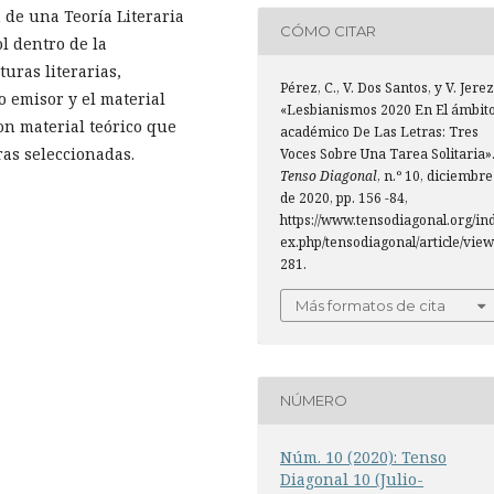
n de una Teoría Literaria
CÓMO CITAR
l dentro de la
uras literarias,
Pérez, C., V. Dos Santos, y V. Jerez
o emisor y el material
«Lesbianismos 2020 En El ámbit
con material teórico que
académico De Las Letras: Tres
ras seleccionadas.
Voces Sobre Una Tarea Solitaria»
Tenso Diagonal
, n.º 10, diciembre
de 2020, pp. 156 -84,
https://www.tensodiagonal.org/in
ex.php/tensodiagonal/article/view
281.
Más formatos de cita
NÚMERO
Núm. 10 (2020): Tenso
Diagonal 10 (Julio-