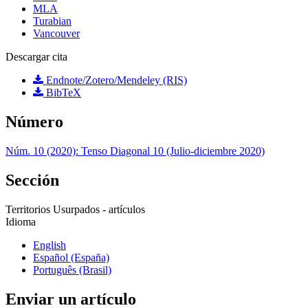
MLA
Turabian
Vancouver
Descargar cita
Endnote/Zotero/Mendeley (RIS)
BibTeX
Número
Núm. 10 (2020): Tenso Diagonal 10 (Julio-diciembre 2020)
Sección
Territorios Usurpados - artículos
Idioma
English
Español (España)
Português (Brasil)
Enviar un artículo