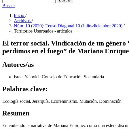
Buscar
Buscar
Inicio
/
Archivos
/
Núm. 10 (2020): Tenso Diagonal 10 (Julio-diciembre 2020)
/
Territorios Usurpados - artículos
El terror social. Vindicación de un género
perdimos en el fuego” de Mariana Enríque
Autores/as
Israel Yelovich
Consejo de Educación Secundaria
Palabras clave:
Ecología social, Jerarquía, Ecofeminismo, Mutación, Dominación
Resumen
Entendiendo la narrativa de Mariana Enríquez como una esfera discursiv