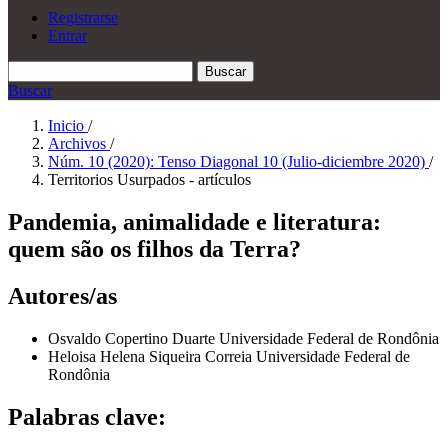
Registrarse
Entrar
Buscar
Buscar
Inicio
/
Archivos
/
Núm. 10 (2020): Tenso Diagonal 10 (Julio-diciembre 2020)
/
Territorios Usurpados - artículos
Pandemia, animalidade e literatura:
quem são os filhos da Terra?
Autores/as
Osvaldo Copertino Duarte
Universidade Federal de Rondônia
Heloisa Helena Siqueira Correia
Universidade Federal de
Rondônia
Palabras clave: