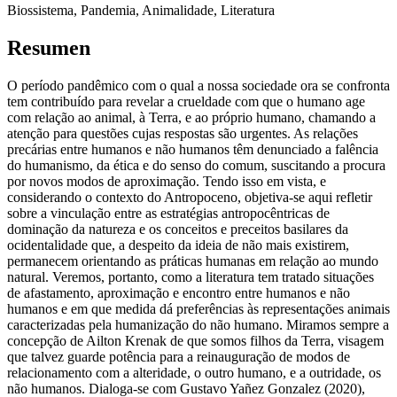
Biossistema, Pandemia, Animalidade, Literatura
Resumen
O período pandêmico com o qual a nossa sociedade ora se confronta
tem contribuído para revelar a crueldade com que o humano age
com relação ao animal, à Terra, e ao próprio humano, chamando a
atenção para questões cujas respostas são urgentes. As relações
precárias entre humanos e não humanos têm denunciado a falência
do humanismo, da ética e do senso do comum, suscitando a procura
por novos modos de aproximação. Tendo isso em vista, e
considerando o contexto do Antropoceno, objetiva-se aqui refletir
sobre a vinculação entre as estratégias antropocêntricas de
dominação da natureza e os conceitos e preceitos basilares da
ocidentalidade que, a despeito da ideia de não mais existirem,
permanecem orientando as práticas humanas em relação ao mundo
natural. Veremos, portanto, como a literatura tem tratado situações
de afastamento, aproximação e encontro entre humanos e não
humanos e em que medida dá preferências às representações animais
caracterizadas pela humanização do não humano. Miramos sempre a
concepção de Ailton Krenak de que somos filhos da Terra, visagem
que talvez guarde potência para a reinauguração de modos de
relacionamento com a alteridade, o outro humano, e a outridade, os
não humanos. Dialoga-se com Gustavo Yañez Gonzalez (2020),