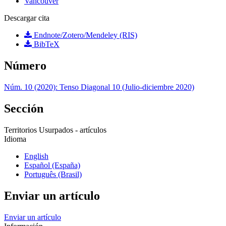
Vancouver
Descargar cita
Endnote/Zotero/Mendeley (RIS)
BibTeX
Número
Núm. 10 (2020): Tenso Diagonal 10 (Julio-diciembre 2020)
Sección
Territorios Usurpados - artículos
Idioma
English
Español (España)
Português (Brasil)
Enviar un artículo
Enviar un artículo