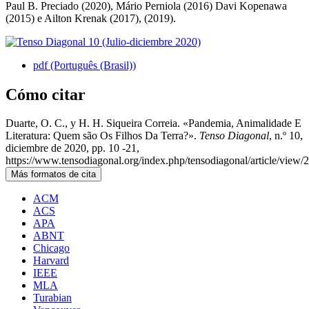
Paul B. Preciado (2020), Mário Perniola (2016) Davi Kopenawa
(2015) e Ailton Krenak (2017), (2019).
pdf (Português (Brasil))
Cómo citar
Duarte, O. C., y H. H. Siqueira Correia. «Pandemia, Animalidade E
Literatura: Quem são Os Filhos Da Terra?».
Tenso Diagonal
, n.º 10,
diciembre de 2020, pp. 10 -21,
https://www.tensodiagonal.org/index.php/tensodiagonal/article/view/
Más formatos de cita
ACM
ACS
APA
ABNT
Chicago
Harvard
IEEE
MLA
Turabian