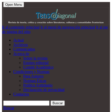
Open Menu
Ir al contenido principal
Ir al menú de navegación principal
Ir al pie
de página del sitio
Actual
Archivos
Comunicados
Acerca de
Sobre la revista
Equipo editorial
Comité Académico
Condiciones y Normas
Para Autores
Normas Éticas
Política Antiplagio
Declaración de privacidad
Contactos
Buscar
Buscar