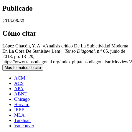
Publicado
2018-06-30
Cómo citar
López Chacón, Y. A. «Análisis crítico De La Subjetividad Moderna
En La Obra De Stanislaw Lem».
Tenso Diagonal
, n.º 05, junio de
2018, pp. 13 -29,
https://www.tensodiagonal.org/index.php/tensodiagonal/article/view/
Más formatos de cita
ACM
ACS
APA
ABNT
Chicago
Harvard
IEEE
MLA
Turabian
Vancouver