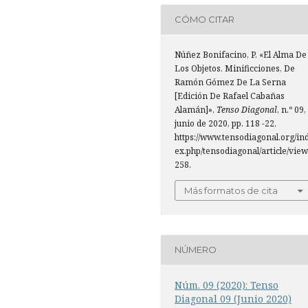
CÓMO CITAR
Núñez Bonifacino, P. «El Alma De
Los Objetos. Minificciones, De
Ramón Gómez De La Serna
[Edición De Rafael Cabañas
Alamán]».
Tenso Diagonal
, n.º 09,
junio de 2020, pp. 118 -22,
https://www.tensodiagonal.org/in
ex.php/tensodiagonal/article/view
258.
Más formatos de cita
NÚMERO
Núm. 09 (2020): Tenso
Diagonal 09 (Junio 2020)