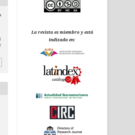
a
La revista es miembro y está
d
indizada en:
/