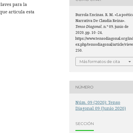
laves para la
que articula esta
Burrola Encinas, R. M. «La poétic
Narrativa De Claudia Reina».
Tenso Diagonal
, n.º 09, junio de
2020, pp. 10 -24,
https://www.tensodiagonal.org/in
ex.php/tensodiagonal/article/view
250.
Más formatos de cita
NÚMERO
Núm. 09 (2020): Tenso
Diagonal 09 (Junio 2020)
SECCIÓN