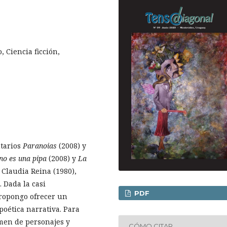
, Ciencia ficción,
ntarios
Paranoias
(2008) y
no es una pipa
(2008) y
La
r Claudia Reina (1980),
 Dada la casi
PDF
propongo ofrecer un
poética narrativa. Para
amen de personajes y
CÓMO CITAR