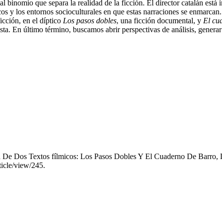
l binomio que separa la realidad de la ficción. El director catalán está 
cos y los entornos socioculturales en que estas narraciones se enmarcan.
cción, en el díptico
Los pasos dobles
, una ficción documental, y
El
cu
sta. En último término, buscamos abrir perspectivas de análisis, generar 
De Dos Textos fílmicos: Los Pasos Dobles Y El Cuaderno De Barro, D
ticle/view/245.