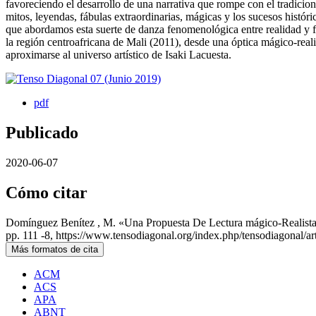
favoreciendo el desarrollo de una narrativa que rompe con el tradiciona
mitos, leyendas, fábulas extraordinarias, mágicas y los sucesos históri
que abordamos esta suerte de danza fenomenológica entre realidad y fi
la región centroafricana de Mali (2011), desde una óptica mágico-reali
aproximarse al universo artístico de Isaki Lacuesta.
pdf
Publicado
2020-06-07
Cómo citar
Domínguez Benítez , M. «Una Propuesta De Lectura mágico-Realista 
pp. 111 -8, https://www.tensodiagonal.org/index.php/tensodiagonal/ar
Más formatos de cita
ACM
ACS
APA
ABNT