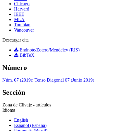
Chicago
Harvard
IEEE
MLA
Turabian
Vancouver
Descargar cita
Endnote/Zotero/Mendeley (RIS)
BibTeX
Número
Núm. 07 (2019): Tenso Diagonal 07 (Junio 2019)
Sección
Zona de Clivaje - artículos
Idioma
English
Español (España)
Português (Brasil)