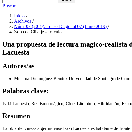
Buscar
Buscar
Inicio
/
Archivos
/
Núm. 07 (2019): Tenso Diagonal 07 (Junio 2019)
/
Zona de Clivaje - artículos
Una propuesta de lectura mágico-realista de
Lacuesta
Autores/as
Melania Domínguez Benítez
Universidad de Santiago de Comp
Palabras clave:
Isaki Lacuesta, Realismo mágico, Cine, Literatura, Hibridación, Espa
Resumen
La obra del cineasta gerundense Isaki Lacuesta es habitante de fronter