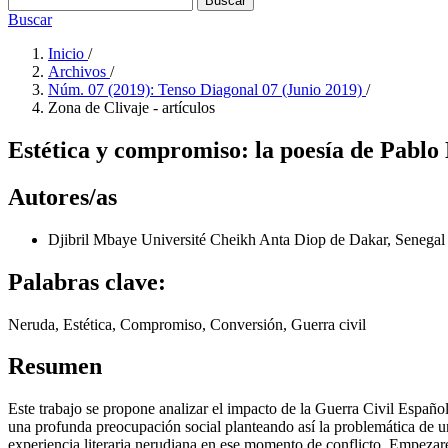
Buscar
Buscar
Inicio
/
Archivos
/
Núm. 07 (2019): Tenso Diagonal 07 (Junio 2019)
/
Zona de Clivaje - artículos
Estética y compromiso: la poesía de Pablo
Autores/as
Djibril Mbaye
Université Cheikh Anta Diop de Dakar, Senegal
Palabras clave:
Neruda, Estética, Compromiso, Conversión, Guerra civil
Resumen
Este trabajo se propone analizar el impacto de la Guerra Civil Española
una profunda preocupación social planteando así la problemática de una
experiencia literaria nerudiana en ese momento de conflicto. Empezar