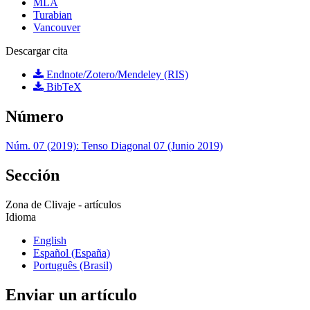
MLA
Turabian
Vancouver
Descargar cita
Endnote/Zotero/Mendeley (RIS)
BibTeX
Número
Núm. 07 (2019): Tenso Diagonal 07 (Junio 2019)
Sección
Zona de Clivaje - artículos
Idioma
English
Español (España)
Português (Brasil)
Enviar un artículo