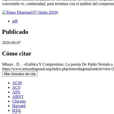
conversión vs. continuidad, para terminar con el análisis del compromi
pdf
Publicado
2020-06-07
Cómo citar
Mbaye , D. . «Estética Y Compromiso: La poesía De Pablo Neruda a
https://www.tensodiagonal.org/index.php/tensodiagonal/article/view/
Más formatos de cita
ACM
ACS
APA
ABNT
Chicago
Harvard
IEEE