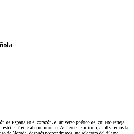
ñola
ión de España en el corazón, el universo poético del chileno refleja
estética frente al compromiso. Así, en este artículo, analizaremos la
 caso de Neruda, después propondremos una relectura del dilema