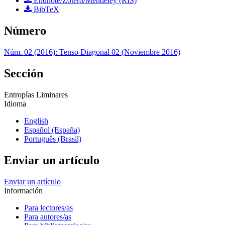
Endnote/Zotero/Mendeley (RIS)
BibTeX
Número
Núm. 02 (2016): Tenso Diagonal 02 (Noviembre 2016)
Sección
Entropías Liminares
Idioma
English
Español (España)
Português (Brasil)
Enviar un artículo
Enviar un artículo
Información
Para lectores/as
Para autores/as