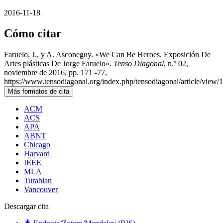
2016-11-18
Cómo citar
Faruelo, J., y A. Asconeguy. «We Can Be Heroes. Exposición De
Artes plásticas De Jorge Faruelo».
Tenso Diagonal
, n.º 02,
noviembre de 2016, pp. 171 -77,
https://www.tensodiagonal.org/index.php/tensodiagonal/article/view/
Más formatos de cita
ACM
ACS
APA
ABNT
Chicago
Harvard
IEEE
MLA
Turabian
Vancouver
Descargar cita