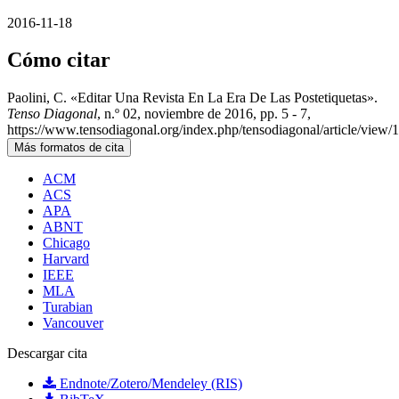
2016-11-18
Cómo citar
Paolini, C. «Editar Una Revista En La Era De Las Postetiquetas».
Tenso Diagonal
, n.º 02, noviembre de 2016, pp. 5 - 7,
https://www.tensodiagonal.org/index.php/tensodiagonal/article/view/
Más formatos de cita
ACM
ACS
APA
ABNT
Chicago
Harvard
IEEE
MLA
Turabian
Vancouver
Descargar cita
Endnote/Zotero/Mendeley (RIS)