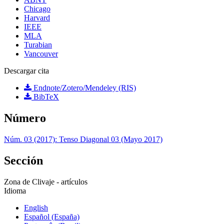
Chicago
Harvard
IEEE
MLA
Turabian
Vancouver
Descargar cita
Endnote/Zotero/Mendeley (RIS)
BibTeX
Número
Núm. 03 (2017): Tenso Diagonal 03 (Mayo 2017)
Sección
Zona de Clivaje - artículos
Idioma
English
Español (España)