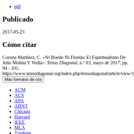
pdf
Publicado
2017-05-23
Cómo citar
Corona Martínez, C. «Ni Boedo Ni Florida: El Espiritualismo De
Julio Molina Y Vedia».
Tenso Diagonal
, n.º 03, mayo de 2017, pp.
94 - 101,
https://www.tensodiagonal.org/index.php/tensodiagonal/article/view/
Más formatos de cita
ACM
ACS
APA
ABNT
Chicago
Harvard
IEEE
MLA
Turabian