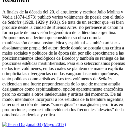
A finales de la década del 20, el arquitecto y escritor Julio Molina y
Vedia (1874-1973) publicó varios volúmenes de poesía con el título
de
Señales
(1928, 1929 y 1931)
.
Se trata de un escritor que –si bien
produce desde la ciudad de Buenos Aires- no pertenece al canon ni
forma parte de una visión hegemónica de la literatura argentina.
Proponemos una lectura que considera su obra como la
manifestación de una postura ética y espiritual – también artística-
absolutamente propia del autor; desde donde se postula una crítica a
males sociales y políticos de la época (sin por ello aproximarse a las
posicionamientos ideológicos de Boedo) y también se reniega de las
posiciones estéticas martinfierristas. Para ello seleccionamos poemas
de los tres volúmenes, en los cuales se plantean de manera explícita
o implícita las divergencias con las vanguardias contemporáneas,
tanto políticas como artísticas. Los tres volúmenes de
Señales
evidencian una fuerte preponderancia de lo que de manera amplia
designamos como espiritualismo, opción aparentemente anacrónica
pero no extraña a otros intelectuales y artistas del momento. De tal
modo, intentamos incorporar a los estudios de la literatura argentina,
la reconstrucción de líneas “sumergidas” o marginales pero ricas en
producciones; cuyo estudio evidencia los frecuentes “desvíos” de la
ortodoxia académica y crítica.