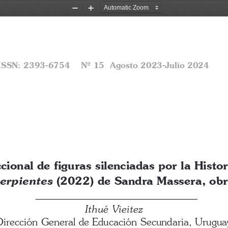
Zoom
Zoom
Out
In
 ISSN: 2393-6754    Nº 15  Agosto 2023-Julio 2024
ccional de figuras silenciadas por la Histor
erpientes
 (2022) de Sandra Massera, obr
Ithué Vieitez
Dirección General de Educación Secundaria, Urugua