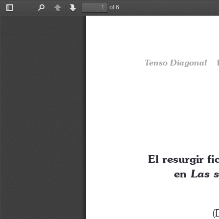
of 6
Toggle
Find
Previous
Next
Sidebar
Tenso Diagonal
   
El resurgir fi
en 
Las s
(