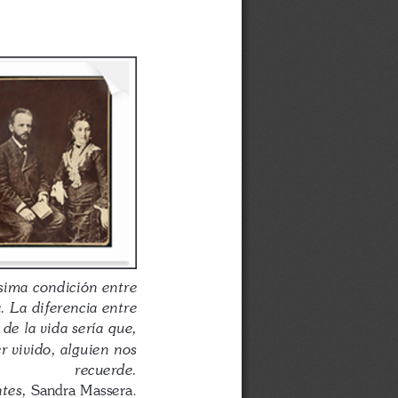
ísima condición entre
. La diferencia entre
de la vida sería que,
r vivido, alguien nos
recuerde.
Sandra Massera.
tes, 