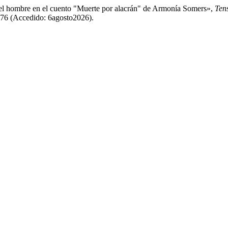
s del hombre en el cuento "Muerte por alacrán" de Armonía Somers»,
Ten
/276 (Accedido: 6agosto2026).