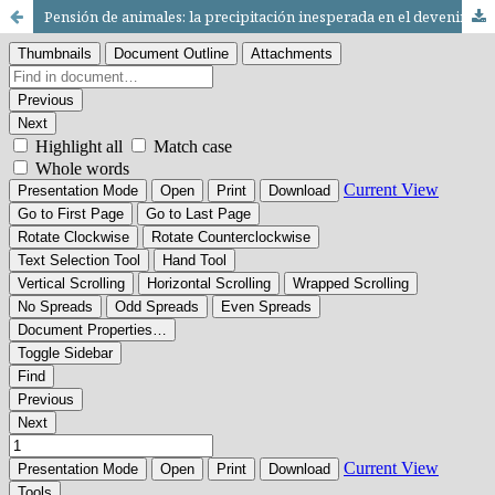
Pensión de animales: la precipitación inesperada en el devenir animal