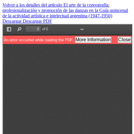
Volver a los detalles del artículo
El arte de la coreografía:
profesionalización y promoción de las danzas en la Guía quincenal
de la actividad artística e intelectual argentina (1947-1950)
Descargar
Descargar PDF