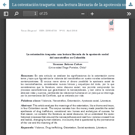
La ostentación traqueta: una lectura literaria de la apoteosis social del narcotráfico en Colombia