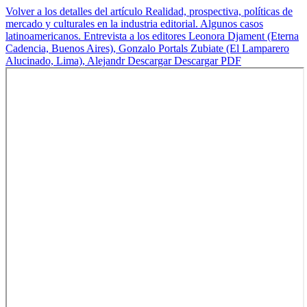
Volver a los detalles del artículo
Realidad, prospectiva, políticas de
mercado y culturales en la industria editorial. Algunos casos
latinoamericanos. Entrevista a los editores Leonora Djament (Eterna
Cadencia, Buenos Aires), Gonzalo Portals Zubiate (El Lamparero
Alucinado, Lima), Alejandr
Descargar
Descargar PDF